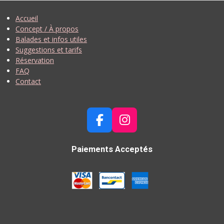
Accueil
Concept / À propos
Balades et infos utiles
Suggestions et tarifs
Réservation
FAQ
Contact
F
I
A
N
C
S
Paiements Acceptés
E
T
B
A
O
G
O
R
K
A
M