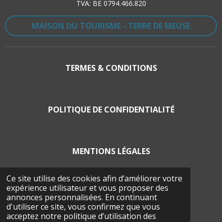
TVA: BE 0794.466.820
MAISON DU TOURISME - TERRE DE MEUSE
TERMES & CONDITIONS
POLITIQUE DE CONFIDENTIALITÉ
MENTIONS LÉGALES
Ce site utilise des cookies afin d’améliorer votre
expérience utilisateur et vous proposer des
POLITIQUE EN MATIÈRE DE COOCKIES
annonces personnalisées. En continuant
d'utiliser ce site, vous confirmez que vous
© 2026 La Balade Froma'Geer
acceptez notre politique d’utilisation des