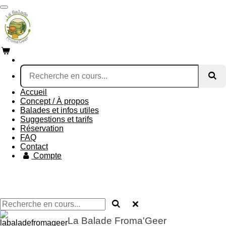
Passer
au
contenu
principal
Accueil
Concept / À propos
Balades et infos utiles
Suggestions et tarifs
Réservation
FAQ
Contact
Compte
La Balade Froma'Geer