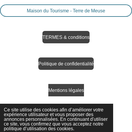
Maison du Tourisme - Terre de Meuse
TERMES & conditions
Politique de confidentialité
Mentions légales
Ce site utilise des cookies afin d’améliorer votre
expérience utilisateur et vous proposer des
Politique en matière de coockies
annonces personnalisées. En continuant d'utiliser
ce site, vous confirmez que vous acceptez notre
© 2026 La Balade Froma'Geer
politique d’utilisation des cookies.