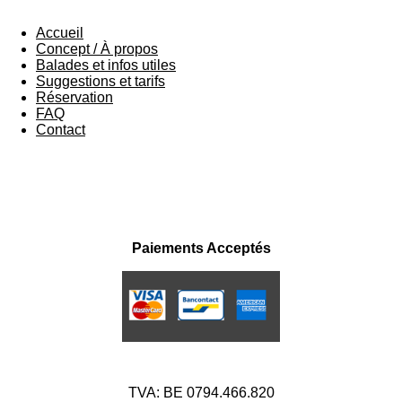
Accueil
Concept / À propos
Balades et infos utiles
Suggestions et tarifs
Réservation
FAQ
Contact
F
I
a
n
Paiements Acceptés
c
s
e
t
b
a
o
g
o
r
k
a
m
TVA: BE 0794.466.820