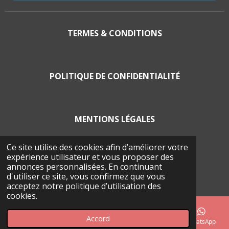
TERMES & CONDITIONS
POLITIQUE DE CONFIDENTIALITÉ
MENTIONS LÉGALES
Ce site utilise des cookies afin d’améliorer votre
expérience utilisateur et vous proposer des
POLITIQUE EN MATIÈRE DE COOCKIES
annonces personnalisées. En continuant
d'utiliser ce site, vous confirmez que vous
© 2026 La Balade Froma'Geer
acceptez notre politique d’utilisation des
cookies.
Accord
E-mail
Téléphone
Carte
Facebook
WhatsApp