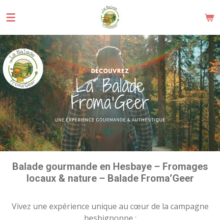
Passer
au
contenu
principal
Balade gourmande en Hesbaye – Fromages
locaux & nature
– Balade Froma’Geer
Vivez une expérience unique au cœur de la campagne
hesbignonne :