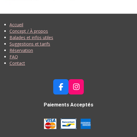
Accueil
Concept / À propos
Balades et infos utiles
Suggestions et tarifs
Réservation
FAQ
Contact
F
I
A
N
C
S
Paiements Acceptés
E
T
B
A
O
G
O
R