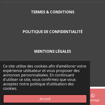
TERMES & CONDITIONS
POLITIQUE DE CONFIDENTIALITÉ
MENTIONS LÉGALES
Ce site utilise des cookies afin d’améliorer votre
expérience utilisateur et vous proposer des
POLITIQUE EN MATIÈRE DE COOCKIES
annonces personnalisées. En continuant
© 2026 La Balade Froma'Geer
d'utiliser ce site, vous confirmez que vous
acceptez notre politique d’utilisation des
cookies.
Accord
E-mail
Téléphone
Carte
Facebook
WhatsApp