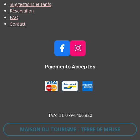
Suggestions et tarifs
Réservation
FAQ
Contact
F
I
A
N
C
S
Paiements Acceptés
E
T
B
A
O
G
O
R
K
A
M
TVA: BE 0794.466.820
MAISON DU TOURISME - TERRE DE MEUSE