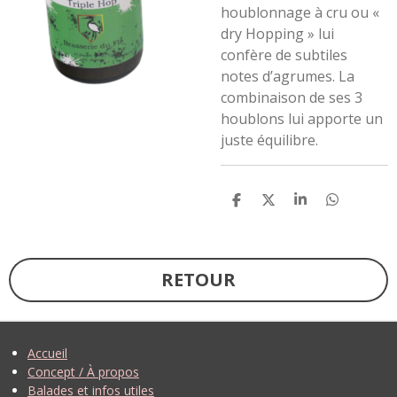
houblonnage à cru ou «
dry Hopping » lui
confère de subtiles
notes d’agrumes. La
combinaison de ses 3
houblons lui apporte un
juste équilibre.
P
P
P
P
A
A
A
A
R
R
R
R
T
T
T
T
A
A
A
A
G
G
G
G
RETOUR
E
E
E
E
R
R
R
R
Accueil
Concept / À propos
Balades et infos utiles