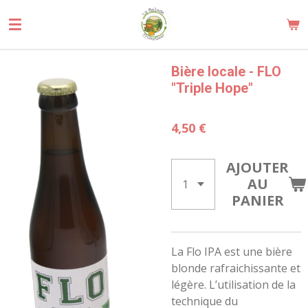
Passer
au
contenu
principal
Bière locale - FLO
"Triple Hope"
4,50 €
AJOUTER
AU
PANIER
La Flo IPA est une bière
blonde rafraichissante et
légère. L’utilisation de la
technique du