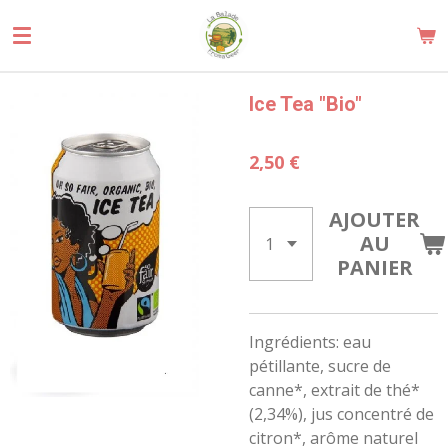
Passer
au
contenu
principal
Ice Tea "Bio"
2,50 €
AJOUTER
AU
PANIER
Ingrédients: eau
pétillante, sucre de
canne*, extrait de thé*
(2,34%), jus concentré de
citron*, arôme naturel