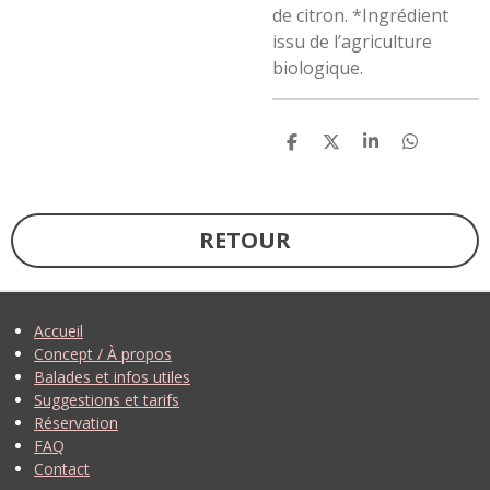
de citron. *Ingrédient
issu de l’agriculture
biologique.
P
P
P
P
A
A
A
A
R
R
R
R
T
T
T
T
A
A
A
A
G
G
G
G
RETOUR
E
E
E
E
R
R
R
R
Accueil
Concept / À propos
Balades et infos utiles
Suggestions et tarifs
Réservation
FAQ
Contact