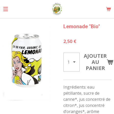
Passer
au
contenu
principal
Lemonade "Bio"
2,50 €
AJOUTER
AU
PANIER
Ingrédients: eau
pétillante, sucre de
canne*, jus concentré de
citron*, jus concentré
d’oranges*, arôme