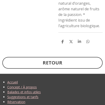
natural d’oranges,
arôme naturel de fruits
de la passion. *
Ingrédient issu de
l’agriculture biologique.
P
P
P
P
A
A
A
A
R
R
R
R
T
T
T
T
A
A
A
A
G
G
G
G
RETOUR
E
E
E
E
R
R
R
R
Accueil
Concept / À propos
Balades et infos utiles
Suggestions et tarifs
Réservation