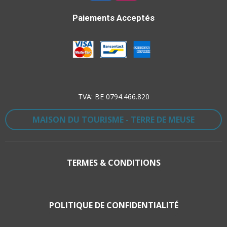
A
N
C
S
Paiements Acceptés
E
T
B
A
O
G
O
R
K
A
M
TVA: BE 0794.466.820
MAISON DU TOURISME - TERRE DE MEUSE
TERMES & CONDITIONS
POLITIQUE DE CONFIDENTIALITÉ