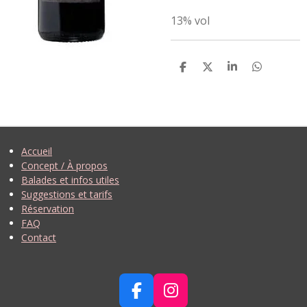
13% vol
P
P
P
P
A
A
A
A
R
R
R
R
T
T
T
T
A
A
A
A
G
G
G
G
E
E
E
E
R
R
R
R
Accueil
Concept / À propos
Balades et infos utiles
Suggestions et tarifs
Réservation
FAQ
Contact
F
I