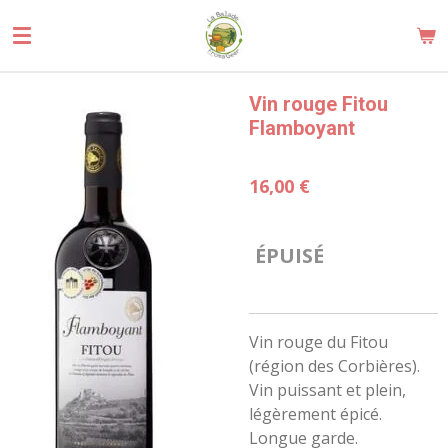
Passer
au
contenu
principal
Vin rouge Fitou
Flamboyant
16,00 €
ÉPUISÉ
Vin rouge du Fitou
(région des Corbières).
Vin puissant et plein,
légèrement épicé.
Longue garde.