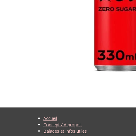
Accueil
Concept / À propos
Balades et infos utiles