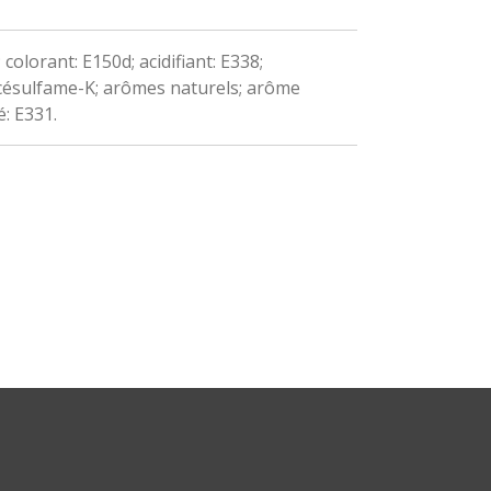
 colorant: E150d; acidifiant: E338;
césulfame-K; arômes naturels; arôme
é: E331.