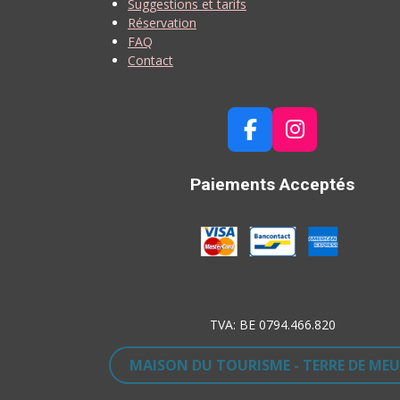
Suggestions et tarifs
Réservation
FAQ
Contact
F
I
A
N
C
S
Paiements Acceptés
E
T
B
A
O
G
O
R
K
A
M
TVA: BE 0794.466.820
MAISON DU TOURISME - TERRE DE MEU