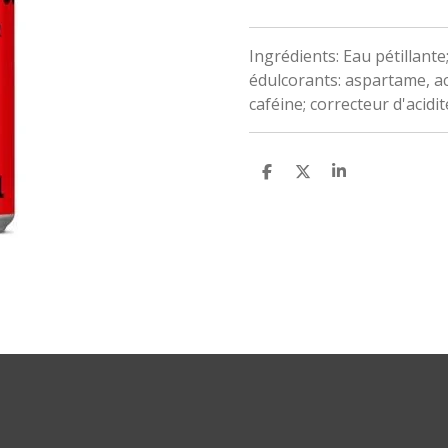
Ingrédients: Eau pétillante;
édulcorants: aspartame, a
caféine; correcteur d'acidit
P
P
P
A
A
A
R
R
R
T
T
T
A
A
A
G
G
G
E
E
E
R
R
R