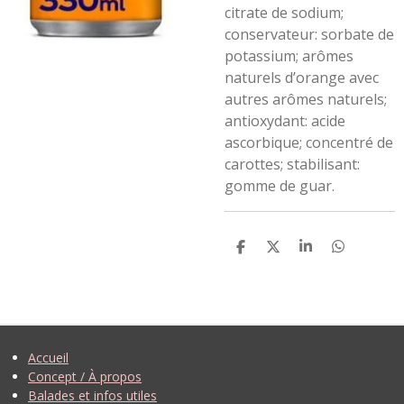
citrate de sodium;
conservateur: sorbate de
potassium; arômes
naturels d’orange avec
autres arômes naturels;
antioxydant: acide
ascorbique; concentré de
carottes; stabilisant:
gomme de guar.
P
P
P
P
A
A
A
A
R
R
R
R
T
T
T
T
A
A
A
A
G
G
G
G
E
E
E
E
R
R
R
R
Accueil
Concept / À propos
Balades et infos utiles