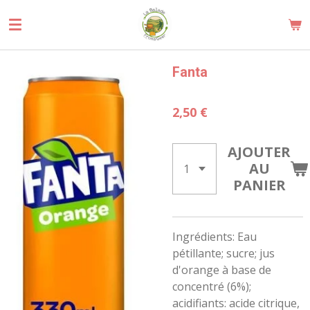
Passer
au
contenu
principal
Fanta
2,50 €
AJOUTER
AU
PANIER
Ingrédients: Eau
pétillante; sucre; jus
d'orange à base de
concentré (6%);
acidifiants: acide citrique,