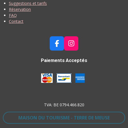
Suggestions et tarifs
Réservation
FAQ
Contact
F
I
A
N
C
S
Paiements Acceptés
E
T
B
A
O
G
O
R
K
A
M
TVA: BE 0794.466.820
MAISON DU TOURISME - TERRE DE MEUSE