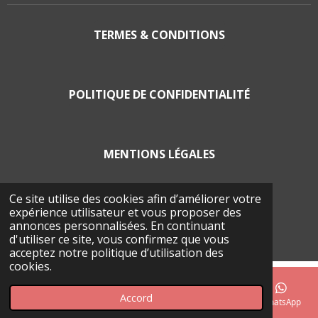
TERMES & CONDITIONS
POLITIQUE DE CONFIDENTIALITÉ
MENTIONS LÉGALES
Ce site utilise des cookies afin d’améliorer votre
expérience utilisateur et vous proposer des
POLITIQUE EN MATIÈRE DE COOCKIES
annonces personnalisées. En continuant
© 2026 La Balade Froma'Geer
d'utiliser ce site, vous confirmez que vous
acceptez notre politique d’utilisation des
cookies.
Accord
E-mail
Téléphone
Carte
Facebook
WhatsApp