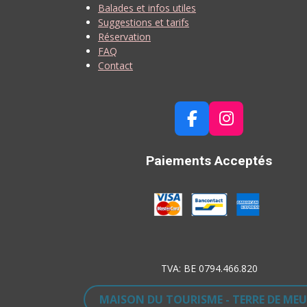
Balades et infos utiles
Suggestions et tarifs
Réservation
FAQ
Contact
F
I
A
N
C
S
Paiements Acceptés
E
T
B
A
O
G
O
R
K
A
M
TVA: BE 0794.466.820
MAISON DU TOURISME - TERRE DE MEU