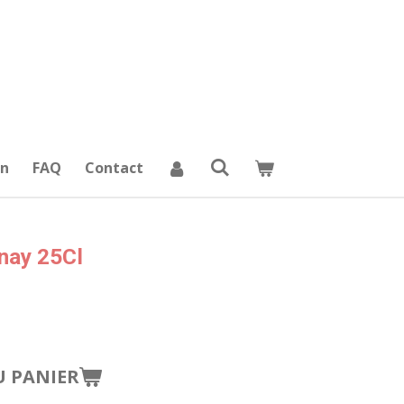
on
FAQ
Contact
nay 25Cl
U PANIER