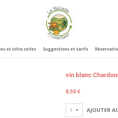
es et infos utiles
Suggestions et tarifs
Réservati
vin blanc Chardon
8,50 €
AJOUTER A