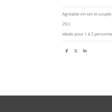
Agréable vin sec et souple
25Cl
idéale pour 1 à 2 personn
P
P
P
A
A
A
R
R
R
T
T
T
A
A
A
G
G
G
E
E
E
R
R
R