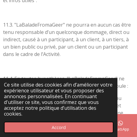
et infos utiles".
11.3. "LaBaladeFromaGeer" ne pourra en aucun cas être
tenu responsable d’un quelconque dommage, direct ou
indirect, causé à un participant, à un client, à un tiers, à
un bien public ou privé, par un client ou un participant
dans le cadre de l’Activité.
11.4. En toutes hypothèses, "LaBaladeFromaGeer" ne
Ce site utilise des cookies afin d’améliorer votre
pourra être tenu responsable si ce dommage découle :
expérience utilisateur et vous proposer des
annonces personnalisées. En continuant
- D’un comportement s’écartant de celui qu’est tenu
d'utiliser ce site, vous confirmez que vous
d’adopter tout homme raisonnablement prudent et
acceptez notre politique d’utilisation des
diligent, que ce comportement constitue ou non une
cookies.
faute lourde,
Accord
E-mail
Téléphone
Carte
Facebook
WhatsApp
- Du non-respect des consignes fournies au client par